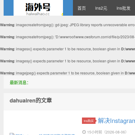
首页
ins2元
ins批发
Warning
: imagecreatefromjpeg(): gd-jpeg: JPEG library reports unrecoverable erro
instagram账号购买2
Warning
: imagecreatefromjpeg(): 'D:\wwwroot\www.cwsforum.com\d/file/p/2023/08-
Warning
: imagesx() expects parameter 1 to be resource, boolean given in
D:\wwwr
Warning
: imagesy() expects parameter 1 to be resource, boolean given in
D:\wwwr
Warning
: imagejpeg() expects parameter 1 to be resource, boolean given in
D:\ww
最新消息：
元,instagram账号批发2
dahuairen的文章
解决Insta
ins购买
15小时前（2026-08-06）