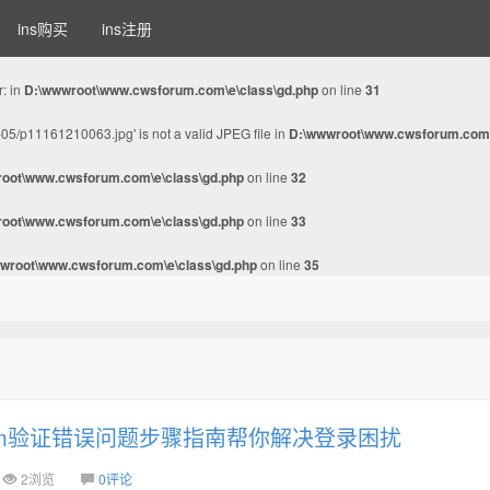
ins购买
ins注册
r: in
D:\wwwroot\www.cwsforum.com\e\class\gd.php
on line
31
05/p11161210063.jpg' is not a valid JPEG file in
D:\wwwroot\www.cwsforum.com\
oot\www.cwsforum.com\e\class\gd.php
on line
32
oot\www.cwsforum.com\e\class\gd.php
on line
33
wroot\www.cwsforum.com\e\class\gd.php
on line
35
gram验证错误问题步骤指南帮你解决登录困扰
2浏览
0评论